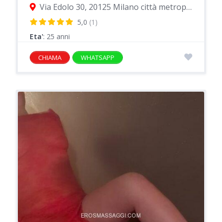
Via Edolo 30, 20125 Milano città metropolitana di Milano, Italia
5,0
(1)
Eta'
: 25 anni
CHIAMA
WHATSAPP