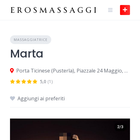
Skip
to
content
MASSAGGIATRICE
Marta
Porta Ticinese (Pusterla), Piazzale 24 Maggio, Milano, città metropolitana di Milano 20123, Italia
5,0
(1)
Aggiungi ai preferiti