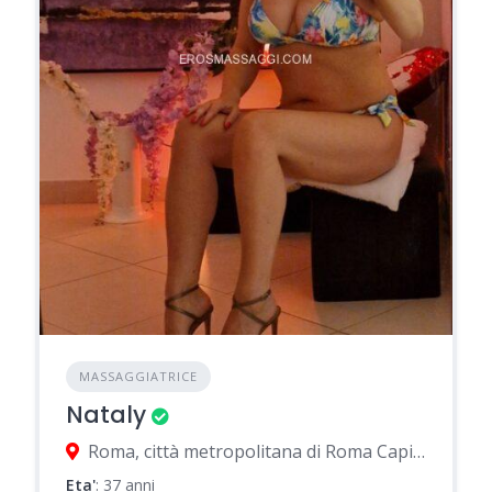
MASSAGGIATRICE
Nataly
Roma, città metropolitana di Roma Capitale, Italia
Eta'
: 37 anni