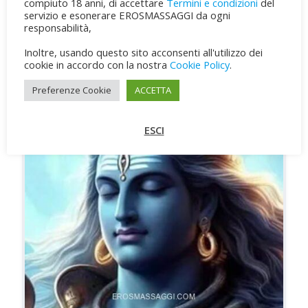
compiuto 18 anni, di accettare
Termini e condizioni
del
servizio e esonerare EROSMASSAGGI da ogni
Ilaria
responsabilità,
Piazza Napoli, 20146 Milano città metropolitana di Milano, Italia
Inoltre, usando questo sito acconsenti all'utilizzo dei
cookie in accordo con la nostra
Cookie Policy
.
CHIAMA
WHATSAPP
Preferenze Cookie
ACCETTA
ESCI